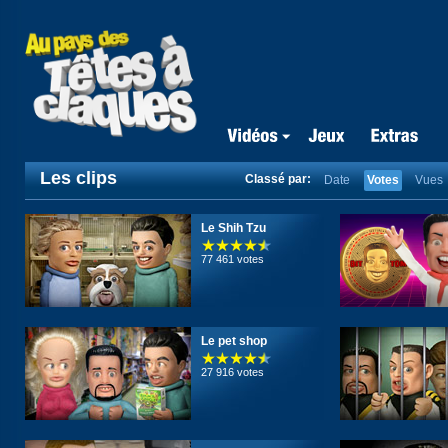
Les clips
Classé par:
Date
Votes
Vues
Le Shih Tzu
77 461 votes
Le pet shop
27 916 votes