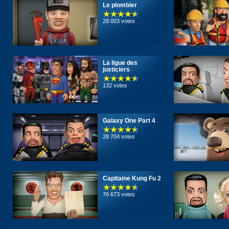
Le plombier
28 003 votes
La ligue des
justiciers
132 votes
Galaxy One Part 4
28 704 votes
Capitaine Kung Fu 2
76 673 votes