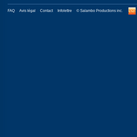
FAQ
Avis légal
Contact
Infolettre
© Salambo Productions inc.