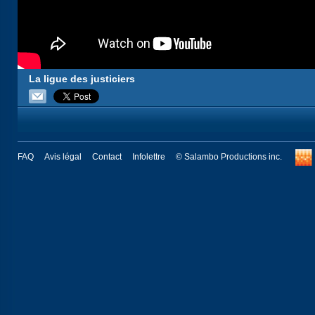
La ligue des justiciers
FAQ
Avis légal
Contact
Infolettre
© Salambo Productions inc.