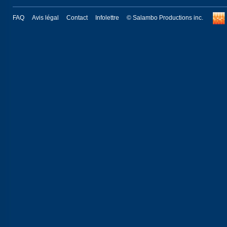
FAQ
Avis légal
Contact
Infolettre
© Salambo Productions inc.