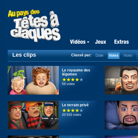
Les clips
Classé par:
Date
Votes
Vues
Le royaume des
légumes
59 votes
Le terrain privé
20 916 votes