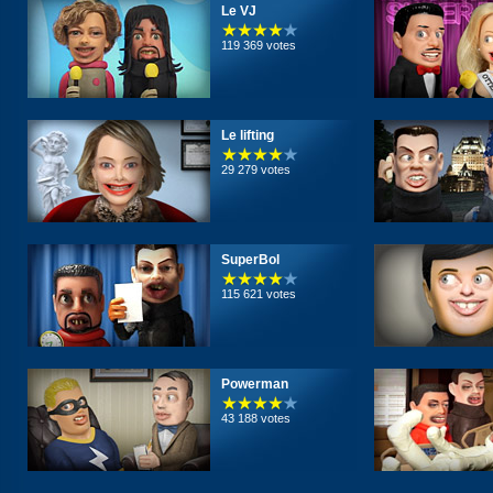
Le VJ
119 369 votes
Le lifting
29 279 votes
SuperBol
115 621 votes
Powerman
43 188 votes