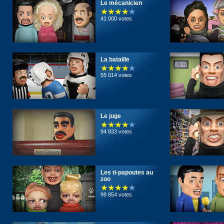
Le mécanicien
41 000 votes
La bataille
55 014 votes
Le juge
94 833 votes
Les ti-papoutes au
zoo
99 854 votes