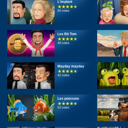
L'implant
50 votes
Les Bit Tom
49 votes
Mayday mayday
42 votes
Les poissons
53 votes