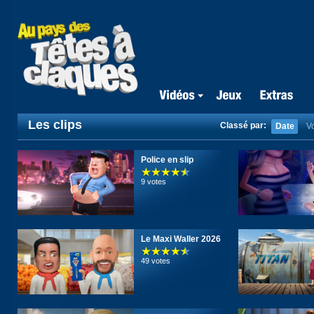
Les clips
Classé par:
Date
V
Police en slip
9 votes
Le Maxi Waller 2026
49 votes