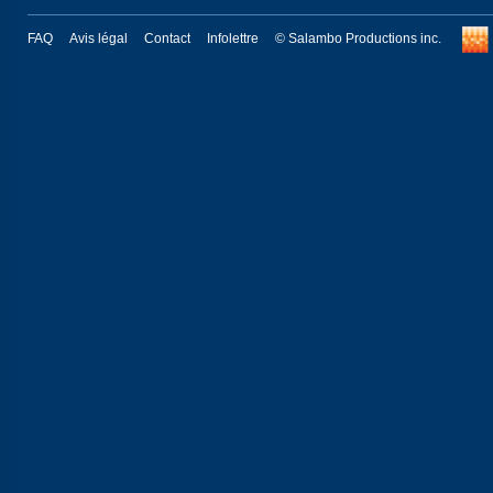
FAQ
Avis légal
Contact
Infolettre
© Salambo Productions inc.