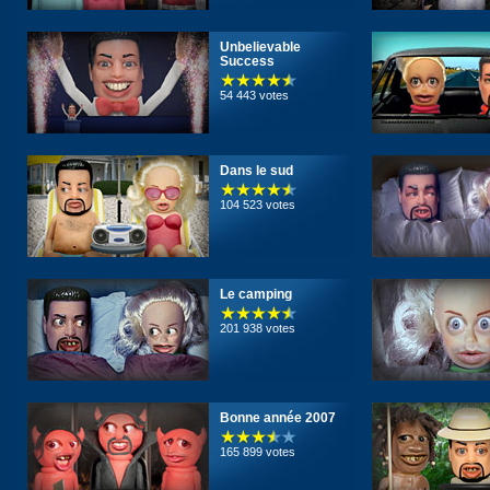
Unbelievable
Success
54 443 votes
Dans le sud
104 523 votes
Le camping
201 938 votes
Bonne année 2007
165 899 votes