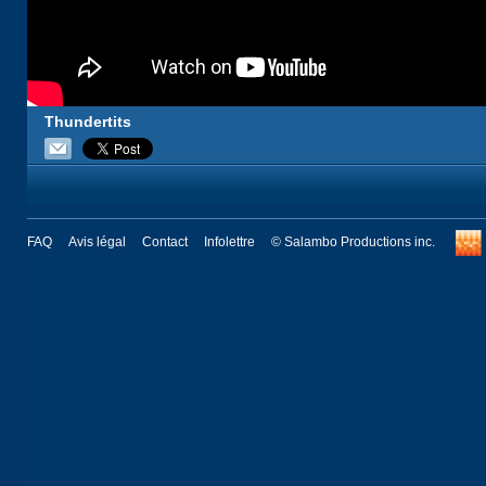
Thundertits
FAQ
Avis légal
Contact
Infolettre
© Salambo Productions inc.