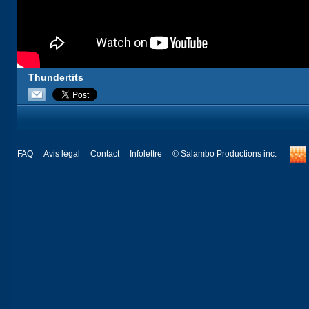
Thundertits
FAQ
Avis légal
Contact
Infolettre
© Salambo Productions inc.