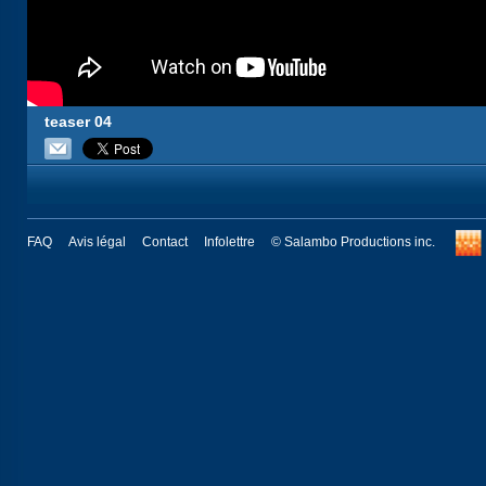
teaser 04
FAQ
Avis légal
Contact
Infolettre
© Salambo Productions inc.