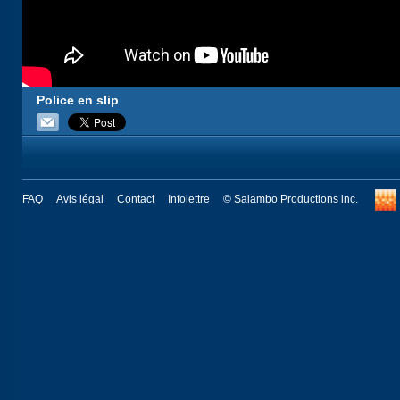
Police en slip
FAQ
Avis légal
Contact
Infolettre
© Salambo Productions inc.