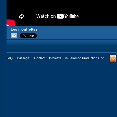
Les mouffettes
FAQ
Avis légal
Contact
Infolettre
© Salambo Productions inc.