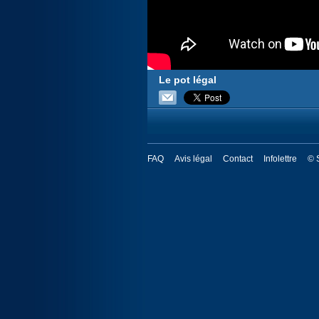
Le pot légal
FAQ
Avis légal
Contact
Infolettre
© 