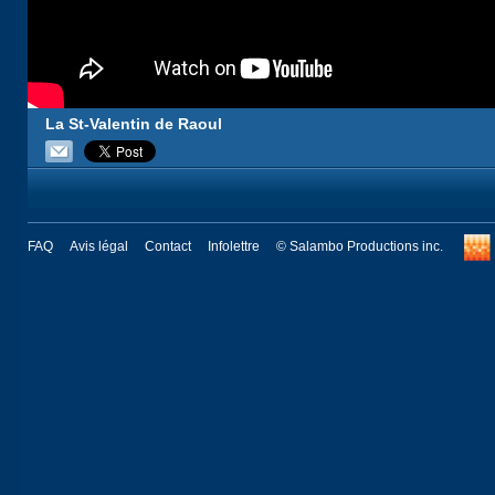
La St-Valentin de Raoul
FAQ
Avis légal
Contact
Infolettre
© Salambo Productions inc.