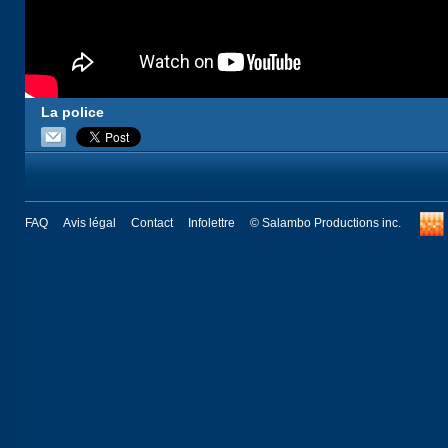
La police
FAQ
Avis légal
Contact
Infolettre
© Salambo Productions inc.