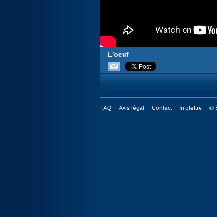
L'oeuf
FAQ
Avis légal
Contact
Infolettre
© 