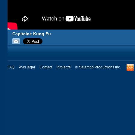
Capitaine Kung Fu
FAQ
Avis légal
Contact
Infolettre
© Salambo Productions inc.